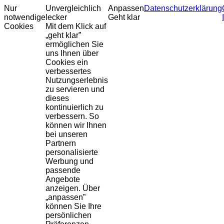
Nur
Unvergleichlich
Anpassen
Datenschutzerklärung
notwendige
lecker
Geht klar
Cookies
Mit dem Klick auf
„geht klar”
ermöglichen Sie
uns Ihnen über
Cookies ein
verbessertes
Nutzungserlebnis
zu servieren und
dieses
kontinuierlich zu
verbessern. So
können wir Ihnen
bei unseren
Partnern
personalisierte
Werbung und
passende
Angebote
anzeigen. Über
„anpassen”
können Sie Ihre
persönlichen