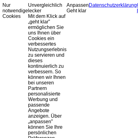
Nur
Unvergleichlich
Anpassen
Datenschutzerklärung
notwendige
lecker
Geht klar
Cookies
Mit dem Klick auf
„geht klar”
ermöglichen Sie
uns Ihnen über
Cookies ein
verbessertes
Nutzungserlebnis
zu servieren und
dieses
kontinuierlich zu
verbessern. So
können wir Ihnen
bei unseren
Partnern
personalisierte
Werbung und
passende
Angebote
anzeigen. Über
„anpassen”
können Sie Ihre
persönlichen