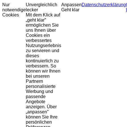
Nur
Unvergleichlich
Anpassen
Datenschutzerklärung
notwendige
lecker
Geht klar
Cookies
Mit dem Klick auf
„geht klar”
ermöglichen Sie
uns Ihnen über
Cookies ein
verbessertes
Nutzungserlebnis
zu servieren und
dieses
kontinuierlich zu
verbessern. So
können wir Ihnen
bei unseren
Partnern
personalisierte
Werbung und
passende
Angebote
anzeigen. Über
„anpassen”
können Sie Ihre
persönlichen