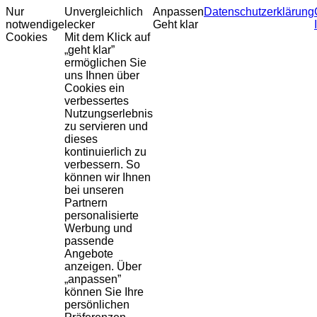
Nur
Unvergleichlich
Anpassen
Datenschutzerklärung
notwendige
lecker
Geht klar
Cookies
Mit dem Klick auf
„geht klar”
ermöglichen Sie
uns Ihnen über
Cookies ein
verbessertes
Nutzungserlebnis
zu servieren und
dieses
kontinuierlich zu
verbessern. So
können wir Ihnen
bei unseren
Partnern
personalisierte
Werbung und
passende
Angebote
anzeigen. Über
„anpassen”
können Sie Ihre
persönlichen