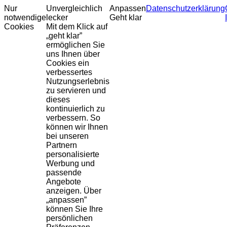
Nur
Unvergleichlich
Anpassen
Datenschutzerklärung
notwendige
lecker
Geht klar
Cookies
Mit dem Klick auf
„geht klar”
ermöglichen Sie
uns Ihnen über
Cookies ein
verbessertes
Nutzungserlebnis
zu servieren und
dieses
kontinuierlich zu
verbessern. So
können wir Ihnen
bei unseren
Partnern
personalisierte
Werbung und
passende
Angebote
anzeigen. Über
„anpassen”
können Sie Ihre
persönlichen