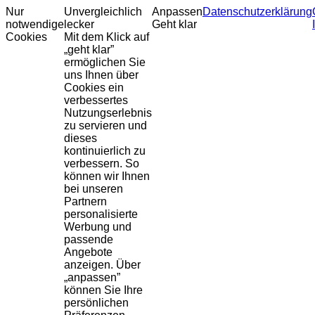
Nur
Unvergleichlich
Anpassen
Datenschutzerklärung
notwendige
lecker
Geht klar
Cookies
Mit dem Klick auf
„geht klar”
ermöglichen Sie
uns Ihnen über
Cookies ein
verbessertes
Nutzungserlebnis
zu servieren und
dieses
kontinuierlich zu
verbessern. So
können wir Ihnen
bei unseren
Partnern
personalisierte
Werbung und
passende
Angebote
anzeigen. Über
„anpassen”
können Sie Ihre
persönlichen