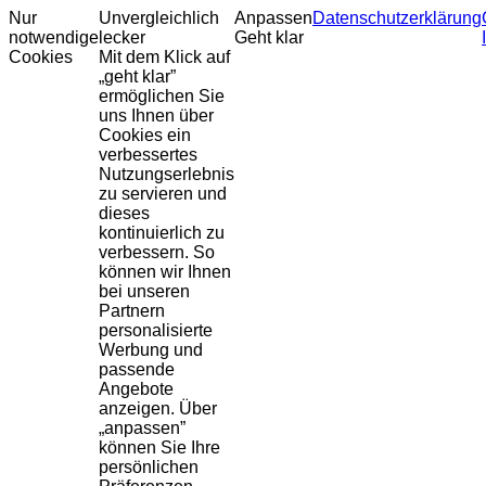
Nur
Unvergleichlich
Anpassen
Datenschutzerklärung
notwendige
lecker
Geht klar
Cookies
Mit dem Klick auf
„geht klar”
ermöglichen Sie
uns Ihnen über
Cookies ein
verbessertes
Nutzungserlebnis
zu servieren und
dieses
kontinuierlich zu
verbessern. So
können wir Ihnen
bei unseren
Partnern
personalisierte
Werbung und
passende
Angebote
anzeigen. Über
„anpassen”
können Sie Ihre
persönlichen