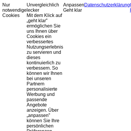
Nur
Unvergleichlich
Anpassen
Datenschutzerklärung
notwendige
lecker
Geht klar
Cookies
Mit dem Klick auf
„geht klar”
ermöglichen Sie
uns Ihnen über
Cookies ein
verbessertes
Nutzungserlebnis
zu servieren und
dieses
kontinuierlich zu
verbessern. So
können wir Ihnen
bei unseren
Partnern
personalisierte
Werbung und
passende
Angebote
anzeigen. Über
„anpassen”
können Sie Ihre
persönlichen