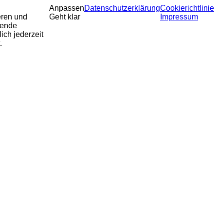
Anpassen
Datenschutzerklärung
Cookierichtlinie
eren und
Geht klar
Impressum
sende
ich jederzeit
.