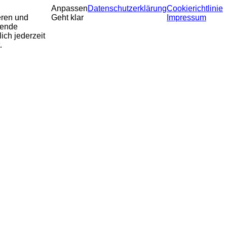
Anpassen
Datenschutzerklärung
Cookierichtlinie
eren und
Geht klar
Impressum
sende
ich jederzeit
.