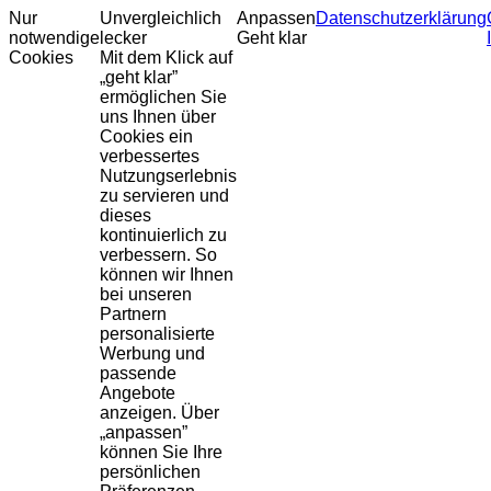
Nur
Unvergleichlich
Anpassen
Datenschutzerklärung
notwendige
lecker
Geht klar
Cookies
Mit dem Klick auf
„geht klar”
ermöglichen Sie
uns Ihnen über
Cookies ein
verbessertes
Nutzungserlebnis
zu servieren und
dieses
kontinuierlich zu
verbessern. So
können wir Ihnen
bei unseren
Partnern
personalisierte
Werbung und
passende
Angebote
anzeigen. Über
„anpassen”
können Sie Ihre
persönlichen