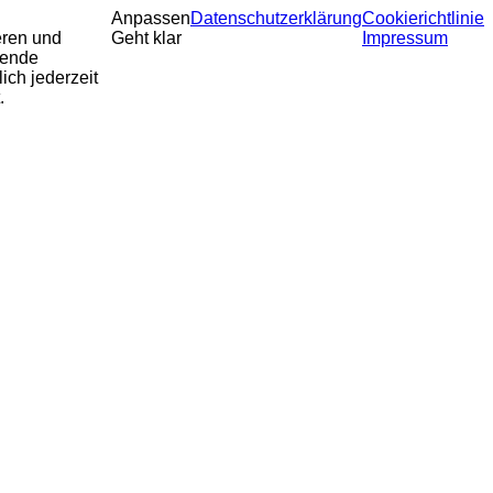
Anpassen
Datenschutzerklärung
Cookierichtlinie
eren und
Geht klar
Impressum
sende
ich jederzeit
.