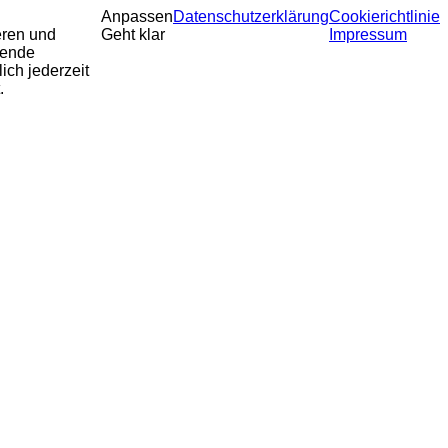
Anpassen
Datenschutzerklärung
Cookierichtlinie
eren und
Geht klar
Impressum
sende
ich jederzeit
.