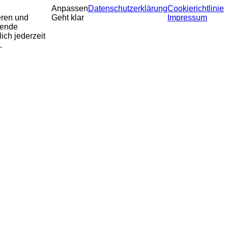
Anpassen
Datenschutzerklärung
Cookierichtlinie
eren und
Geht klar
Impressum
sende
ich jederzeit
.