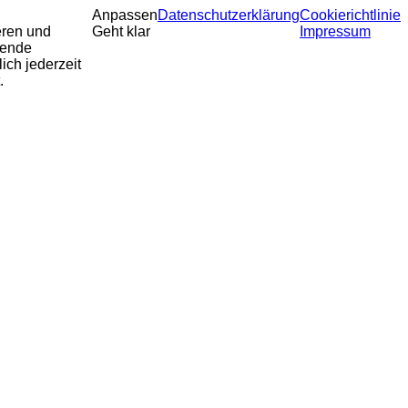
Anpassen
Datenschutzerklärung
Cookierichtlinie
eren und
Geht klar
Impressum
sende
ich jederzeit
.