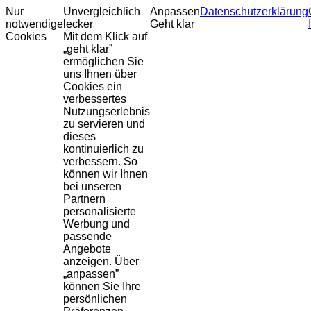
Nur
Unvergleichlich
Anpassen
Datenschutzerklärung
notwendige
lecker
Geht klar
Cookies
Mit dem Klick auf
„geht klar”
ermöglichen Sie
uns Ihnen über
Cookies ein
verbessertes
Nutzungserlebnis
zu servieren und
dieses
kontinuierlich zu
verbessern. So
können wir Ihnen
bei unseren
Partnern
personalisierte
Werbung und
passende
Angebote
anzeigen. Über
„anpassen”
können Sie Ihre
persönlichen