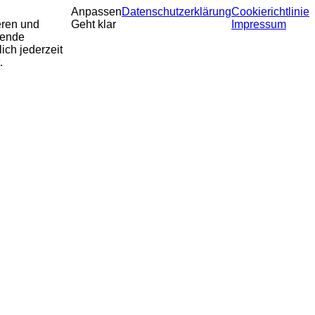
Anpassen
Datenschutzerklärung
Cookierichtlinie
eren und
Geht klar
Impressum
sende
ich jederzeit
.