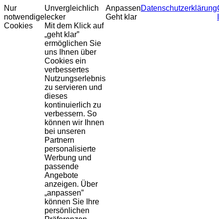
Nur
Unvergleichlich
Anpassen
Datenschutzerklärung
notwendige
lecker
Geht klar
Cookies
Mit dem Klick auf
„geht klar”
ermöglichen Sie
uns Ihnen über
Cookies ein
verbessertes
Nutzungserlebnis
zu servieren und
dieses
kontinuierlich zu
verbessern. So
können wir Ihnen
bei unseren
Partnern
personalisierte
Werbung und
passende
Angebote
anzeigen. Über
„anpassen”
können Sie Ihre
persönlichen