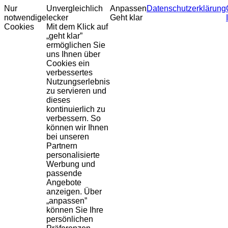
Nur
Unvergleichlich
Anpassen
Datenschutzerklärung
notwendige
lecker
Geht klar
Cookies
Mit dem Klick auf
„geht klar”
ermöglichen Sie
uns Ihnen über
Cookies ein
verbessertes
Nutzungserlebnis
zu servieren und
dieses
kontinuierlich zu
verbessern. So
können wir Ihnen
bei unseren
Partnern
personalisierte
Werbung und
passende
Angebote
anzeigen. Über
„anpassen”
können Sie Ihre
persönlichen