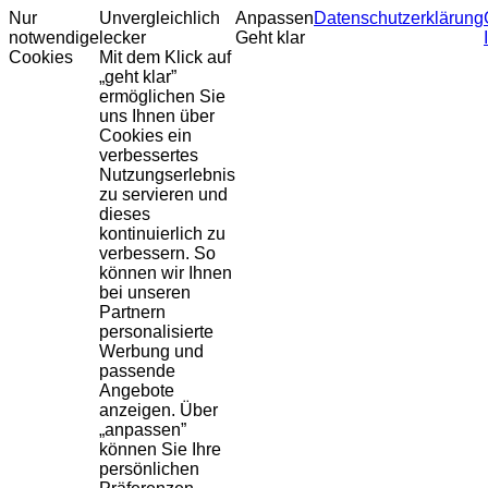
Nur
Unvergleichlich
Anpassen
Datenschutzerklärung
notwendige
lecker
Geht klar
Cookies
Mit dem Klick auf
„geht klar”
ermöglichen Sie
uns Ihnen über
Cookies ein
verbessertes
Nutzungserlebnis
zu servieren und
dieses
kontinuierlich zu
verbessern. So
können wir Ihnen
bei unseren
Partnern
personalisierte
Werbung und
passende
Angebote
anzeigen. Über
„anpassen”
können Sie Ihre
persönlichen