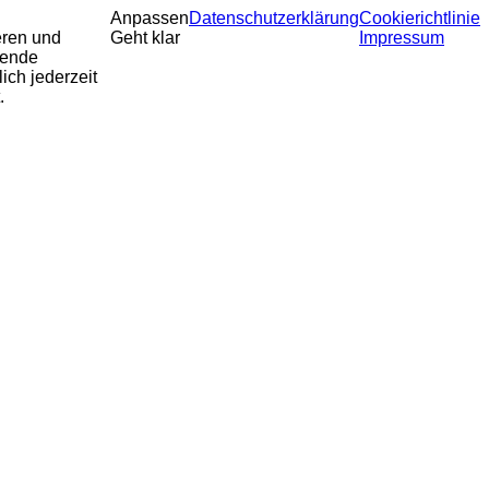
Anpassen
Datenschutzerklärung
Cookierichtlinie
eren und
Geht klar
Impressum
sende
ich jederzeit
.