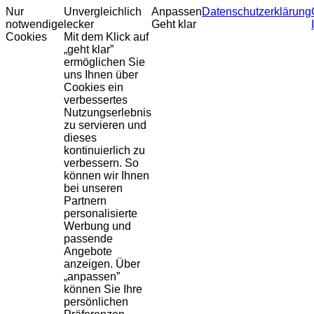
Nur
Unvergleichlich
Anpassen
Datenschutzerklärung
notwendige
lecker
Geht klar
Cookies
Mit dem Klick auf
„geht klar”
ermöglichen Sie
uns Ihnen über
Cookies ein
verbessertes
Nutzungserlebnis
zu servieren und
dieses
kontinuierlich zu
verbessern. So
können wir Ihnen
bei unseren
Partnern
personalisierte
Werbung und
passende
Angebote
anzeigen. Über
„anpassen”
können Sie Ihre
persönlichen