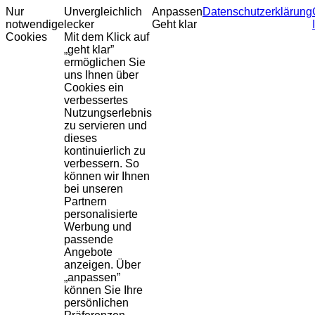
Nur
Unvergleichlich
Anpassen
Datenschutzerklärung
notwendige
lecker
Geht klar
Cookies
Mit dem Klick auf
„geht klar”
ermöglichen Sie
uns Ihnen über
Cookies ein
verbessertes
Nutzungserlebnis
zu servieren und
dieses
kontinuierlich zu
verbessern. So
können wir Ihnen
bei unseren
Partnern
personalisierte
Werbung und
passende
Angebote
anzeigen. Über
„anpassen”
können Sie Ihre
persönlichen