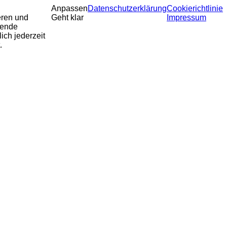
Anpassen
Datenschutzerklärung
Cookierichtlinie
eren und
Geht klar
Impressum
sende
ich jederzeit
.