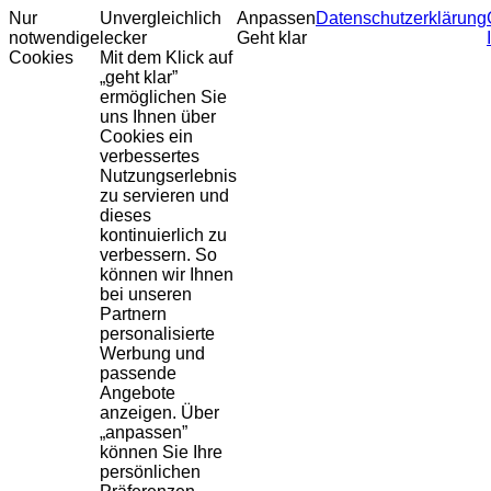
Nur
Unvergleichlich
Anpassen
Datenschutzerklärung
notwendige
lecker
Geht klar
Cookies
Mit dem Klick auf
„geht klar”
ermöglichen Sie
uns Ihnen über
Cookies ein
verbessertes
Nutzungserlebnis
zu servieren und
dieses
kontinuierlich zu
verbessern. So
können wir Ihnen
bei unseren
Partnern
personalisierte
Werbung und
passende
Angebote
anzeigen. Über
„anpassen”
können Sie Ihre
persönlichen