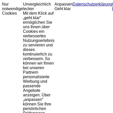
Nur
Unvergleichlich
Anpassen
Datenschutzerklärung
notwendige
lecker
Geht klar
Cookies
Mit dem Klick auf
„geht klar”
ermöglichen Sie
uns Ihnen über
Cookies ein
verbessertes
Nutzungserlebnis
zu servieren und
dieses
kontinuierlich zu
verbessern. So
können wir Ihnen
bei unseren
Partnern
personalisierte
Werbung und
passende
Angebote
anzeigen. Über
„anpassen”
können Sie Ihre
persönlichen