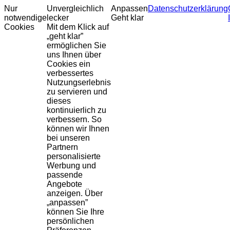
Nur
Unvergleichlich
Anpassen
Datenschutzerklärung
notwendige
lecker
Geht klar
Cookies
Mit dem Klick auf
„geht klar”
ermöglichen Sie
uns Ihnen über
Cookies ein
verbessertes
Nutzungserlebnis
zu servieren und
dieses
kontinuierlich zu
verbessern. So
können wir Ihnen
bei unseren
Partnern
personalisierte
Werbung und
passende
Angebote
anzeigen. Über
„anpassen”
können Sie Ihre
persönlichen