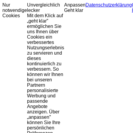
Nur
Unvergleichlich
Anpassen
Datenschutzerklärung
notwendige
lecker
Geht klar
Cookies
Mit dem Klick auf
„geht klar”
ermöglichen Sie
uns Ihnen über
Cookies ein
verbessertes
Nutzungserlebnis
zu servieren und
dieses
kontinuierlich zu
verbessern. So
können wir Ihnen
bei unseren
Partnern
personalisierte
Werbung und
passende
Angebote
anzeigen. Über
„anpassen”
können Sie Ihre
persönlichen