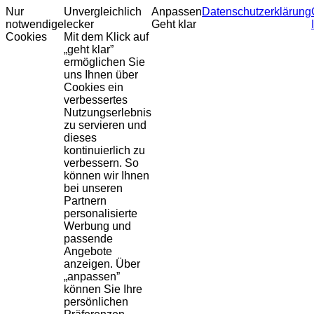
Nur
Unvergleichlich
Anpassen
Datenschutzerklärung
notwendige
lecker
Geht klar
Cookies
Mit dem Klick auf
„geht klar”
ermöglichen Sie
uns Ihnen über
Cookies ein
verbessertes
Nutzungserlebnis
zu servieren und
dieses
kontinuierlich zu
verbessern. So
können wir Ihnen
bei unseren
Partnern
personalisierte
Werbung und
passende
Angebote
anzeigen. Über
„anpassen”
können Sie Ihre
persönlichen