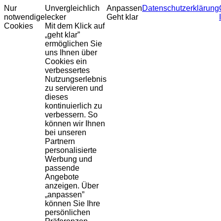
Nur
Unvergleichlich
Anpassen
Datenschutzerklärung
notwendige
lecker
Geht klar
Cookies
Mit dem Klick auf
„geht klar”
ermöglichen Sie
uns Ihnen über
Cookies ein
verbessertes
Nutzungserlebnis
zu servieren und
dieses
kontinuierlich zu
verbessern. So
können wir Ihnen
bei unseren
Partnern
personalisierte
Werbung und
passende
Angebote
anzeigen. Über
„anpassen”
können Sie Ihre
persönlichen