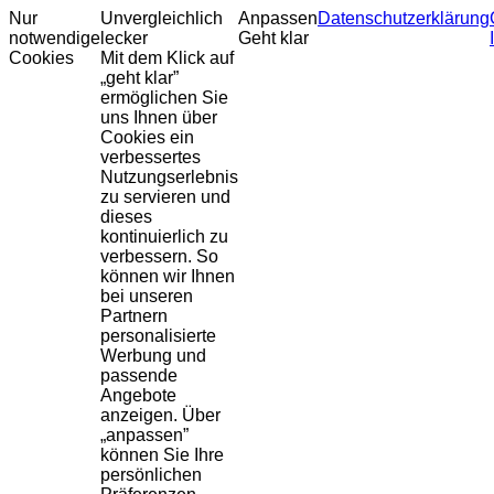
Nur
Unvergleichlich
Anpassen
Datenschutzerklärung
notwendige
lecker
Geht klar
Cookies
Mit dem Klick auf
„geht klar”
ermöglichen Sie
uns Ihnen über
Cookies ein
verbessertes
Nutzungserlebnis
zu servieren und
dieses
kontinuierlich zu
verbessern. So
können wir Ihnen
bei unseren
Partnern
personalisierte
Werbung und
passende
Angebote
anzeigen. Über
„anpassen”
können Sie Ihre
persönlichen