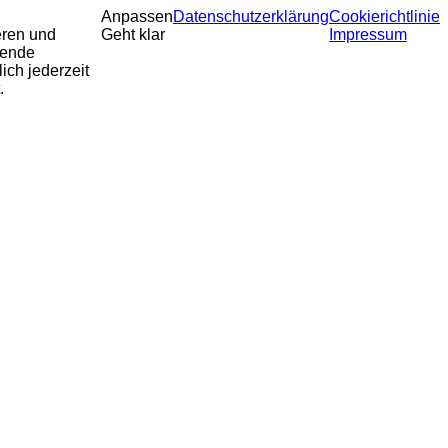
Anpassen
Datenschutzerklärung
Cookierichtlinie
eren und
Geht klar
Impressum
sende
ich jederzeit
.