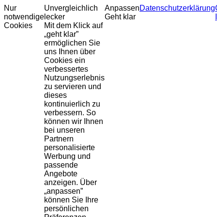
Nur
Unvergleichlich
Anpassen
Datenschutzerklärung
notwendige
lecker
Geht klar
Cookies
Mit dem Klick auf
„geht klar”
ermöglichen Sie
uns Ihnen über
Cookies ein
verbessertes
Nutzungserlebnis
zu servieren und
dieses
kontinuierlich zu
verbessern. So
können wir Ihnen
bei unseren
Partnern
personalisierte
Werbung und
passende
Angebote
anzeigen. Über
„anpassen”
können Sie Ihre
persönlichen