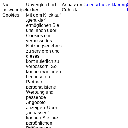
Nur
Unvergleichlich
Anpassen
Datenschutzerklärung
notwendige
lecker
Geht klar
Cookies
Mit dem Klick auf
„geht klar”
ermöglichen Sie
uns Ihnen über
Cookies ein
verbessertes
Nutzungserlebnis
zu servieren und
dieses
kontinuierlich zu
verbessern. So
können wir Ihnen
bei unseren
Partnern
personalisierte
Werbung und
passende
Angebote
anzeigen. Über
„anpassen”
können Sie Ihre
persönlichen