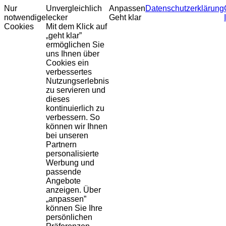
Nur
Unvergleichlich
Anpassen
Datenschutzerklärung
notwendige
lecker
Geht klar
Cookies
Mit dem Klick auf
„geht klar”
ermöglichen Sie
uns Ihnen über
Cookies ein
verbessertes
Nutzungserlebnis
zu servieren und
dieses
kontinuierlich zu
verbessern. So
können wir Ihnen
bei unseren
Partnern
personalisierte
Werbung und
passende
Angebote
anzeigen. Über
„anpassen”
können Sie Ihre
persönlichen