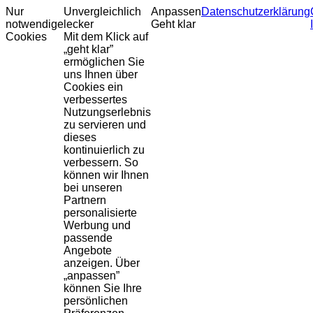
Nur
Unvergleichlich
Anpassen
Datenschutzerklärung
notwendige
lecker
Geht klar
Cookies
Mit dem Klick auf
„geht klar”
ermöglichen Sie
uns Ihnen über
Cookies ein
verbessertes
Nutzungserlebnis
zu servieren und
dieses
kontinuierlich zu
verbessern. So
können wir Ihnen
bei unseren
Partnern
personalisierte
Werbung und
passende
Angebote
anzeigen. Über
„anpassen”
können Sie Ihre
persönlichen