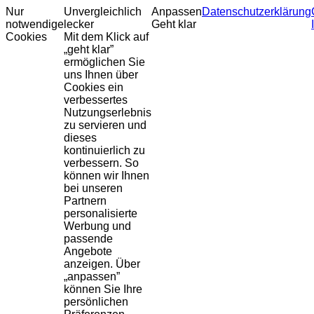
Nur
Unvergleichlich
Anpassen
Datenschutzerklärung
notwendige
lecker
Geht klar
Cookies
Mit dem Klick auf
„geht klar”
ermöglichen Sie
uns Ihnen über
Cookies ein
verbessertes
Nutzungserlebnis
zu servieren und
dieses
kontinuierlich zu
verbessern. So
können wir Ihnen
bei unseren
Partnern
personalisierte
Werbung und
passende
Angebote
anzeigen. Über
„anpassen”
können Sie Ihre
persönlichen