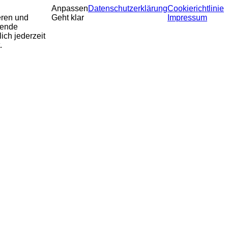
Anpassen
Datenschutzerklärung
Cookierichtlinie
eren und
Geht klar
Impressum
sende
ich jederzeit
.