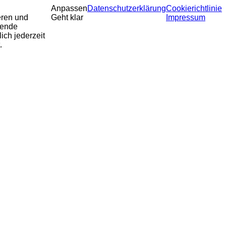
Anpassen
Datenschutzerklärung
Cookierichtlinie
eren und
Geht klar
Impressum
sende
ich jederzeit
.