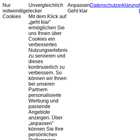
Nur
Unvergleichlich
Anpassen
Datenschutzerklärung
notwendige
lecker
Geht klar
Cookies
Mit dem Klick auf
„geht klar”
ermöglichen Sie
uns Ihnen über
Cookies ein
verbessertes
Nutzungserlebnis
zu servieren und
dieses
kontinuierlich zu
verbessern. So
können wir Ihnen
bei unseren
Partnern
personalisierte
Werbung und
passende
Angebote
anzeigen. Über
„anpassen”
können Sie Ihre
persönlichen