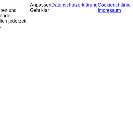
Anpassen
Datenschutzerklärung
Cookierichtlinie
eren und
Geht klar
Impressum
sende
ich jederzeit
.