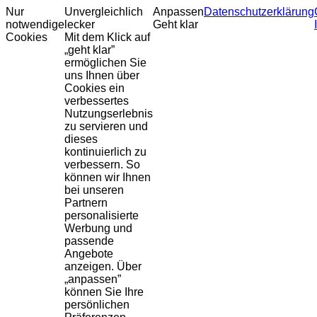
Nur
Unvergleichlich
Anpassen
Datenschutzerklärung
notwendige
lecker
Geht klar
Cookies
Mit dem Klick auf
„geht klar”
ermöglichen Sie
uns Ihnen über
Cookies ein
verbessertes
Nutzungserlebnis
zu servieren und
dieses
kontinuierlich zu
verbessern. So
können wir Ihnen
bei unseren
Partnern
personalisierte
Werbung und
passende
Angebote
anzeigen. Über
„anpassen”
können Sie Ihre
persönlichen