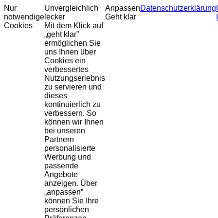
Nur
Unvergleichlich
Anpassen
Datenschutzerklärung
notwendige
lecker
Geht klar
Cookies
Mit dem Klick auf
„geht klar”
ermöglichen Sie
uns Ihnen über
Cookies ein
verbessertes
Nutzungserlebnis
zu servieren und
dieses
kontinuierlich zu
verbessern. So
können wir Ihnen
bei unseren
Partnern
personalisierte
Werbung und
passende
Angebote
anzeigen. Über
„anpassen”
können Sie Ihre
persönlichen