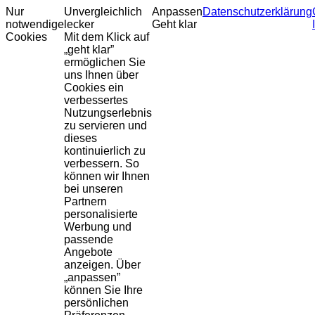
Nur
Unvergleichlich
Anpassen
Datenschutzerklärung
notwendige
lecker
Geht klar
Cookies
Mit dem Klick auf
„geht klar”
ermöglichen Sie
uns Ihnen über
Cookies ein
verbessertes
Nutzungserlebnis
zu servieren und
dieses
kontinuierlich zu
verbessern. So
können wir Ihnen
bei unseren
Partnern
personalisierte
Werbung und
passende
Angebote
anzeigen. Über
„anpassen”
können Sie Ihre
persönlichen