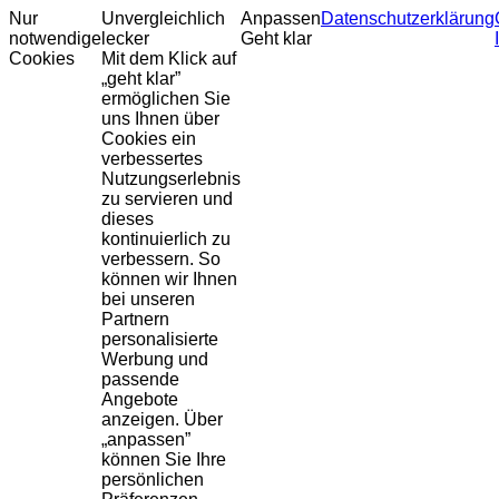
Nur
Unvergleichlich
Anpassen
Datenschutzerklärung
notwendige
lecker
Geht klar
Cookies
Mit dem Klick auf
„geht klar”
ermöglichen Sie
uns Ihnen über
Cookies ein
verbessertes
Nutzungserlebnis
zu servieren und
dieses
kontinuierlich zu
verbessern. So
können wir Ihnen
bei unseren
Partnern
personalisierte
Werbung und
passende
Angebote
anzeigen. Über
„anpassen”
können Sie Ihre
persönlichen