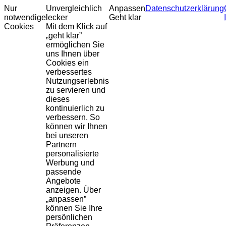
Nur
Unvergleichlich
Anpassen
Datenschutzerklärung
notwendige
lecker
Geht klar
Cookies
Mit dem Klick auf
„geht klar”
ermöglichen Sie
uns Ihnen über
Cookies ein
verbessertes
Nutzungserlebnis
zu servieren und
dieses
kontinuierlich zu
verbessern. So
können wir Ihnen
bei unseren
Partnern
personalisierte
Werbung und
passende
Angebote
anzeigen. Über
„anpassen”
können Sie Ihre
persönlichen