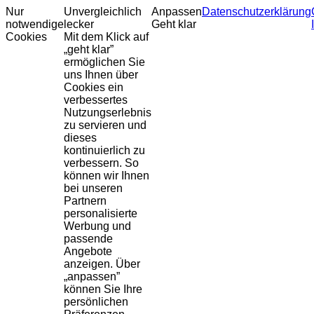
Nur
Unvergleichlich
Anpassen
Datenschutzerklärung
notwendige
lecker
Geht klar
Cookies
Mit dem Klick auf
„geht klar”
ermöglichen Sie
uns Ihnen über
Cookies ein
verbessertes
Nutzungserlebnis
zu servieren und
dieses
kontinuierlich zu
verbessern. So
können wir Ihnen
bei unseren
Partnern
personalisierte
Werbung und
passende
Angebote
anzeigen. Über
„anpassen”
können Sie Ihre
persönlichen