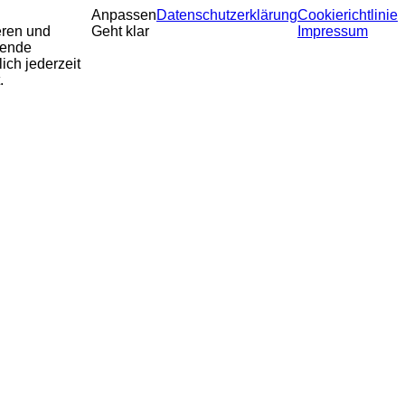
Anpassen
Datenschutzerklärung
Cookierichtlinie
eren und
Geht klar
Impressum
sende
ich jederzeit
.