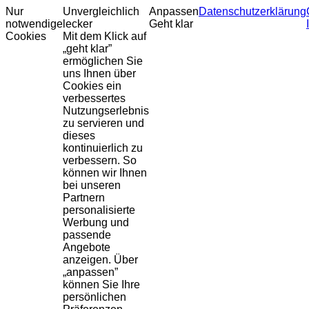
Nur
Unvergleichlich
Anpassen
Datenschutzerklärung
notwendige
lecker
Geht klar
Cookies
Mit dem Klick auf
„geht klar”
ermöglichen Sie
uns Ihnen über
Cookies ein
verbessertes
Nutzungserlebnis
zu servieren und
dieses
kontinuierlich zu
verbessern. So
können wir Ihnen
bei unseren
Partnern
personalisierte
Werbung und
passende
Angebote
anzeigen. Über
„anpassen”
können Sie Ihre
persönlichen