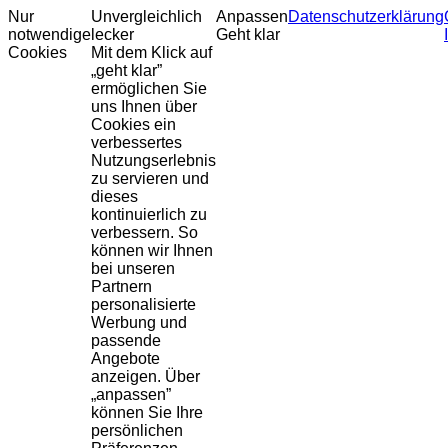
Nur
Unvergleichlich
Anpassen
Datenschutzerklärung
notwendige
lecker
Geht klar
Cookies
Mit dem Klick auf
„geht klar”
ermöglichen Sie
uns Ihnen über
Cookies ein
verbessertes
Nutzungserlebnis
zu servieren und
dieses
kontinuierlich zu
verbessern. So
können wir Ihnen
bei unseren
Partnern
personalisierte
Werbung und
passende
Angebote
anzeigen. Über
„anpassen”
können Sie Ihre
persönlichen